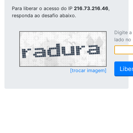
Para liberar o acesso
do IP
216.73.216.46
,
responda ao desafio abaixo.
Digite 
lado no
[trocar imagem]