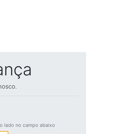
ança
nosco.
ao lado no campo abaixo