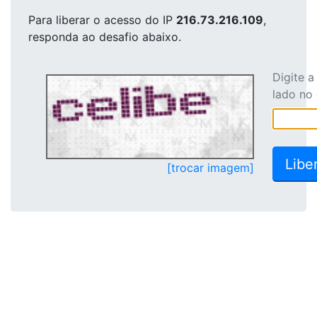
Para liberar o acesso
do IP
216.73.216.109
,
responda ao desafio abaixo.
Digite 
lado no
[trocar imagem]