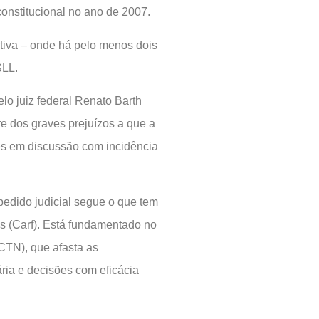
onstitucional no ano de 2007.
ativa – onde há pelo menos dois
SLL.
elo juiz federal Renato Barth
re dos graves prejuízos a que a
res em discussão com incidência
edido judicial segue o que tem
is (Carf). Está fundamentado no
(CTN), que afasta as
ária e decisões com eficácia