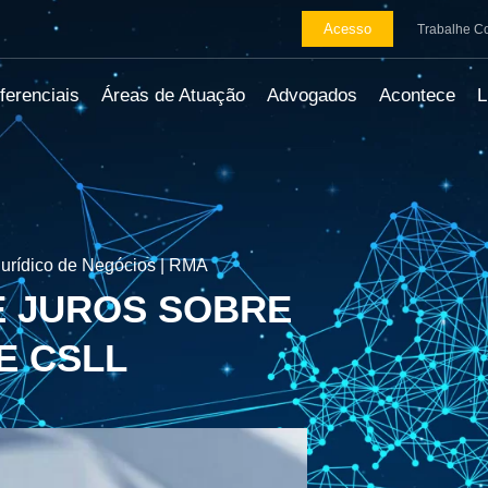
Acesso
Trabalhe C
ferenciais
Áreas de Atuação
Advogados
Acontece
urídico de Negócios | RMA
E JUROS SOBRE
E CSLL