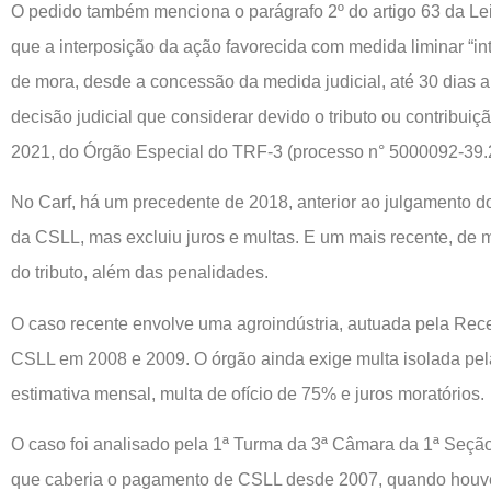
O pedido também menciona o parágrafo 2º do artigo 63 da Lei 
que a interposição da ação favorecida com medida liminar “in
de mora, desde a concessão da medida judicial, até 30 dias 
decisão judicial que considerar devido o tributo ou contribuiç
2021, do Órgão Especial do TRF-3 (processo n° 5000092-39.
No Carf, há um precedente de 2018, anterior ao julgamento d
da CSLL, mas excluiu juros e multas. E um mais recente, de
do tributo, além das penalidades.
O caso recente envolve uma agroindústria, autuada pela Rece
CSLL em 2008 e 2009. O órgão ainda exige multa isolada pela
estimativa mensal, multa de ofício de 75% e juros moratórios.
O caso foi analisado pela 1ª Turma da 3ª Câmara da 1ª Seçã
que caberia o pagamento de CSLL desde 2007, quando houv