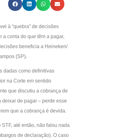
vel à “quebra” de decisões
zir a conta do que têm a pagar,
decisões beneficia a Heineken/
Campos (SP).
as dadas como definitivas
ior na Corte em sentido
inte que discutiu a cobrança de
a deixar de pagar – perde esse
direm que a cobrança é devida.
o STF, até então, não falou nada
embargos de declaração). O caso