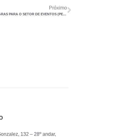
Próximo
LEI 14.592/23 – ISENÇÃO DE TRIBUTOS SETOR AÉREO E REGRAS PARA O SETOR DE EVENTOS (PERSE)
o
Gonzalez, 132 – 28º andar,