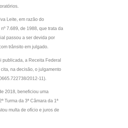
oratórios.
iva Leite, em razão do
nº 7.689, de 1988, que trata da
ial passou a ser devida por
com trânsito em julgado.
oi publicada, a Receita Federal
a cita, na decisão, o julgamento
 10665.722738/2012-11).
 de 2018, beneficiou uma
2ª Turma da 3ª Câmara da 1ª
ou multa de ofício e juros de