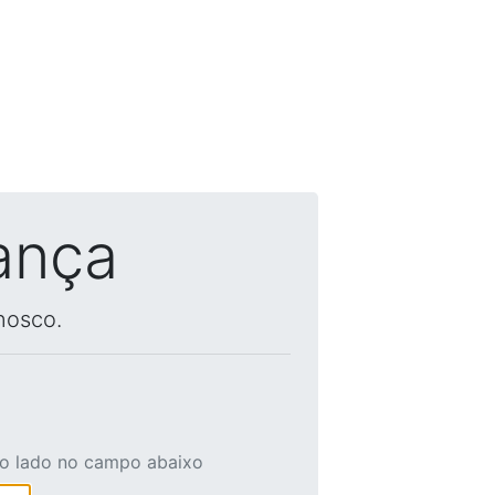
ança
nosco.
ao lado no campo abaixo