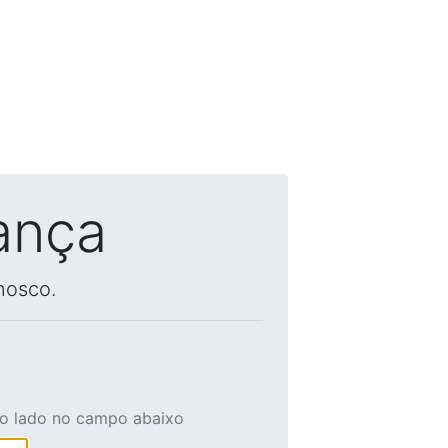
ança
nosco.
ao lado no campo abaixo