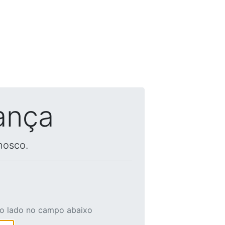
ança
nosco.
ao lado no campo abaixo