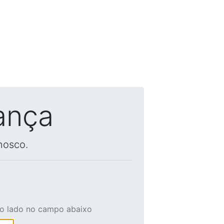
ança
nosco.
ao lado no campo abaixo