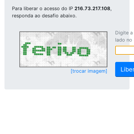
Para liberar o acesso
do IP
216.73.217.108
,
responda ao desafio abaixo.
Digite 
lado no
[trocar imagem]