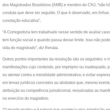
dos Magistrados Brasileiros (AMB) e membro do CNJ, “não há
conduta que deve ser seguido. O que é observado, em linhas 
conotação educativa”.
“A Corregedoria tem trabalhado nesse sentido de avaliar caso
tem função social e quando passa desse limite. Isso não pod
vida do magistrado”, diz Renata.
Outros pontos importantes da resolução são os seguintes: o m
manifestações cujo conteúdo, por impróprio ou inadequado, p
ou atentar contra a moralidade administrativa; e evitar expr
em temas jurídicos concretos ou abstratos que, mesmo event
atribuição ou competência jurisdicional, ressalvadas as mani
no exercício do magistério.
“O mundo mudou e é natural que aconteça uma adaptação a