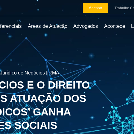
Acesso
Trabalhe C
ferenciais
Áreas de Atuação
Advogados
Acontece
Jurídico de Negócios | RMA
IOS E O DIREITO
OS ATUAÇÃO DOS
DICOS’ GANHA
ES SOCIAIS