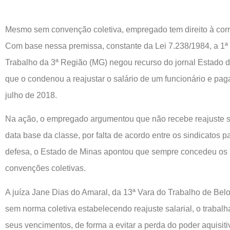
Mesmo sem convenção coletiva, empregado tem direito à corr
Com base nessa premissa, constante da Lei 7.238/1984, a 1ª
Trabalho da 3ª Região (MG) negou recurso do jornal Estado 
que o condenou a reajustar o salário de um funcionário e paga
julho de 2018.
Na ação, o empregado argumentou que não recebe reajuste sa
data base da classe, por falta de acordo entre os sindicatos p
defesa, o Estado de Minas apontou que sempre concedeu os r
convenções coletivas.
A juíza Jane Dias do Amaral, da 13ª Vara do Trabalho de Bel
sem norma coletiva estabelecendo reajuste salarial, o trabalh
seus vencimentos, de forma a evitar a perda do poder aquisiti