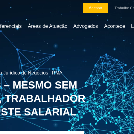
Acesso
Trabalhe C
ferenciais
Áreas de Atuação
Advogados
Acontece
 Jurídico de Negócios | RMA
 – MESMO SEM
, TRABALHADOR
USTE SALARIAL