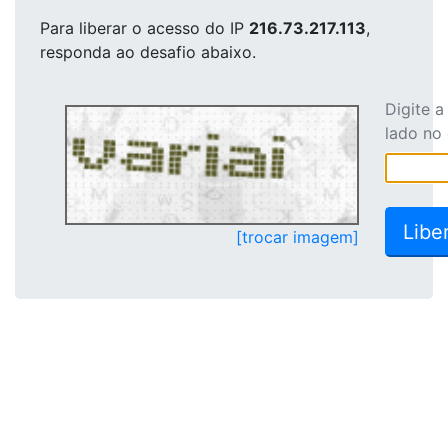
Para liberar o acesso
do IP
216.73.217.113
,
responda ao desafio abaixo.
Digite 
lado no
[trocar imagem]