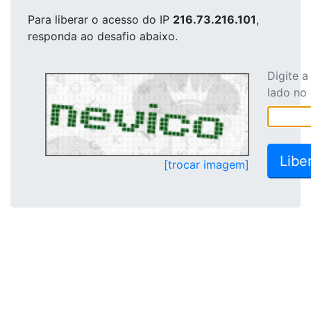
Para liberar o acesso
do IP
216.73.216.101
,
responda ao desafio abaixo.
Digite 
lado no
[trocar imagem]