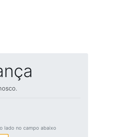
ança
nosco.
ao lado no campo abaixo