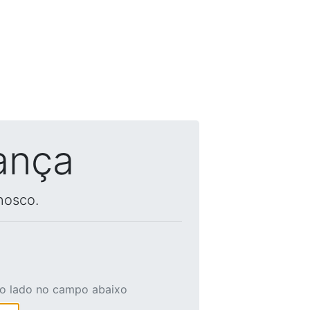
ança
nosco.
ao lado no campo abaixo