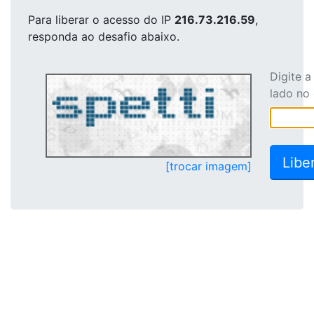
Para liberar o acesso
do IP
216.73.216.59
,
responda ao desafio abaixo.
Digite 
lado no
[trocar imagem]