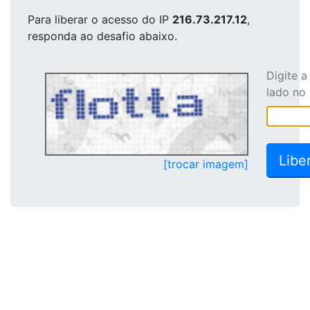
Para liberar o acesso
do IP
216.73.217.12
,
responda ao desafio abaixo.
Digite 
lado no
[trocar imagem]