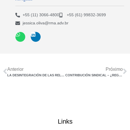
+55 (11) 3066-4800
+55 (61) 99832-3699
jessica.oliva@rma.adv.br
Anterior
Próximo
LA DESINTEGRACIÓN DE LAS RELACIONES LABORALES Y DE EMPLEO
CONTRIBUCIÓN SINDICAL – ¿REGRESIÓN INSTITUCIONAL? ¿PÉRDIDAS PARA LOS TRABAJADORES NO SINDICADOS? ¿CUÁLES SON LAS DIRECTRICES DE LAS ÁREAS DE RECURSOS HUMANOS PARA SUS EMPLEADOS?
Links