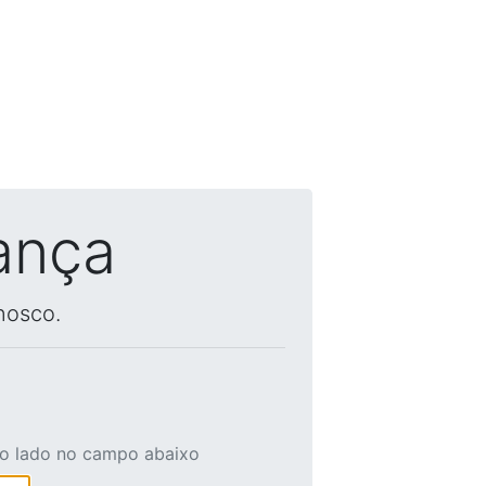
ança
nosco.
ao lado no campo abaixo