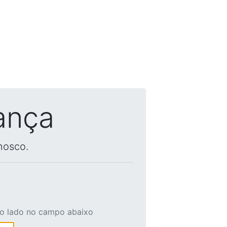
ança
nosco.
ao lado no campo abaixo