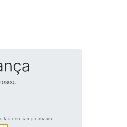
ança
nosco.
ao lado no campo abaixo