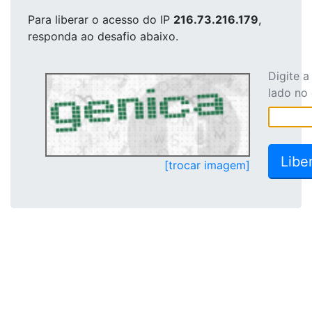
Para liberar o acesso
do IP
216.73.216.179
,
responda ao desafio abaixo.
Digite 
lado no
[trocar imagem]