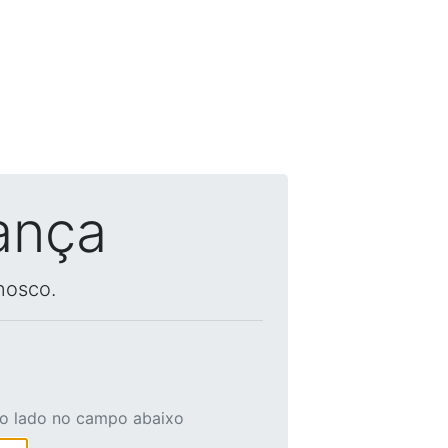
ança
nosco.
ao lado no campo abaixo