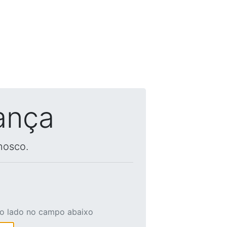
ança
nosco.
ao lado no campo abaixo