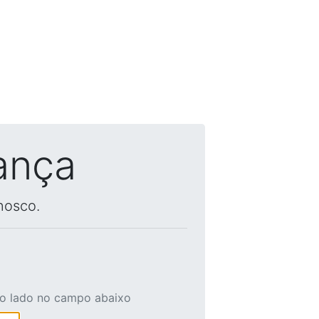
ança
nosco.
ao lado no campo abaixo