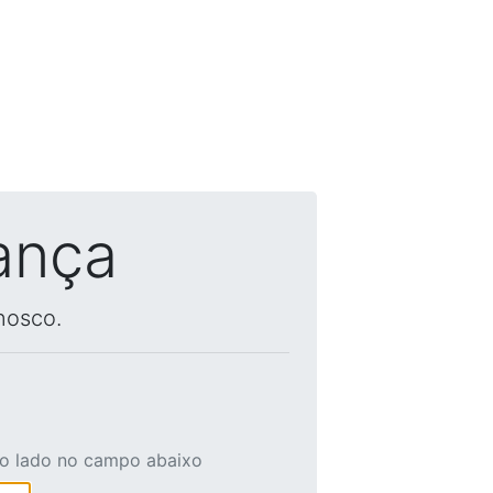
ança
nosco.
ao lado no campo abaixo