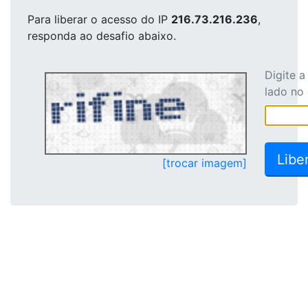
Para liberar o acesso
do IP
216.73.216.236
,
responda ao desafio abaixo.
Digite 
lado no
[trocar imagem]