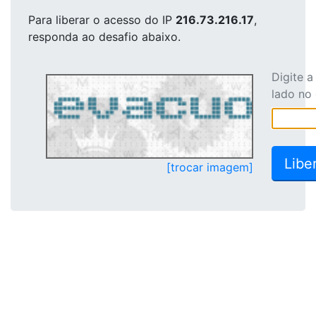
Para liberar o acesso
do IP
216.73.216.17
,
responda ao desafio abaixo.
Digite 
lado no
[trocar imagem]