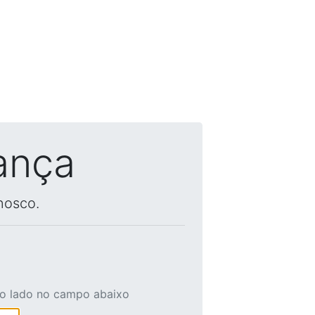
ança
nosco.
ao lado no campo abaixo