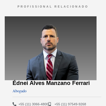
PROFISSIONAL RELACIONADO
Édnei Alves Manzano Ferrari
Abogado
+55 (11) 3066-4800
+55 (11) 97549-9268