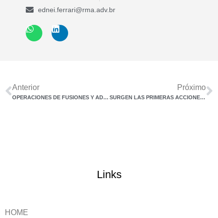
ednei.ferrari@rma.adv.br
Anterior
Próximo
OPERACIONES DE FUSIONES Y ADQUISICIONES Y NEGOCIACIÓN DE EARN-OUT
SURGEN LAS PRIMERAS ACCIONES POR INCUMPLIMIENTO DEL INFORME DE TRANSPARENCIA E IGUALDAD SALARIAL
Links
HOME