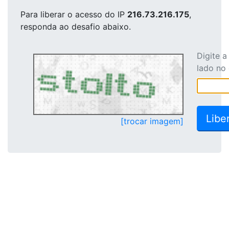
Para liberar o acesso
do IP
216.73.216.175
,
responda ao desafio abaixo.
Digite 
lado no
[trocar imagem]