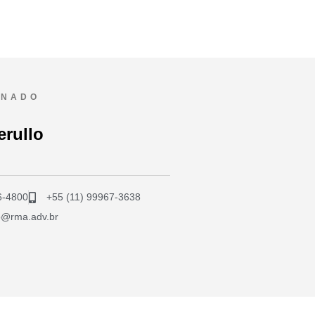
ONADO
erullo
6-4800
+55 (11) 99967-3638
lo@rma.adv.br