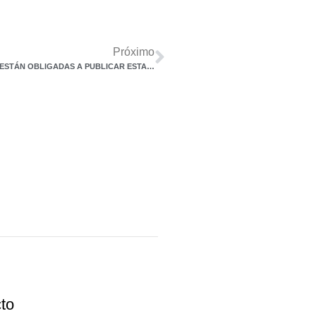
Próximo
EL TSJ DECIDE LAS GRANDES SOCIEDADES LIMITADAS NO ESTÁN OBLIGADAS A PUBLICAR ESTADOS FINANCIEROS
to