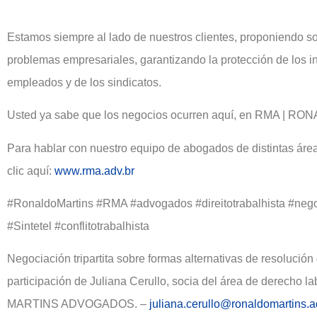
Estamos siempre al lado de nuestros clientes, proponiendo so
problemas empresariales, garantizando la protección de los i
empleados y de los sindicatos.
Usted ya sabe que los negocios ocurren aquí, en RMA 
Para hablar con nuestro equipo de abogados de distintas áre
clic aquí:
www.rma.adv.br
#RonaldoMartins #RMA #advogados #direitotrabalhista #nego
#Sintetel #conflitotrabalhista
Negociación tripartita sobre formas alternativas de resolución 
participación de Juliana Cerullo, socia del área de derecho
MARTINS ADVOGADOS. –
juliana.cerullo@ronaldomartins.a