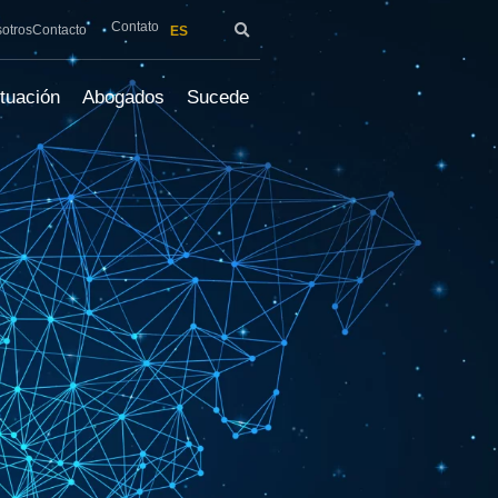
Contato
sotros
Contacto
ES
tuación
Abogados
Sucede