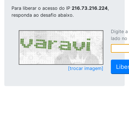
Para liberar o acesso
do IP
216.73.216.224
,
responda ao desafio abaixo.
Digite 
lado no
[trocar imagem]