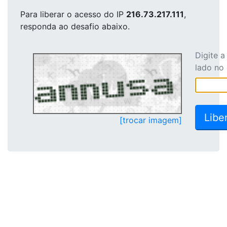
Para liberar o acesso
do IP
216.73.217.111
,
responda ao desafio abaixo.
Digite 
lado no
[trocar imagem]