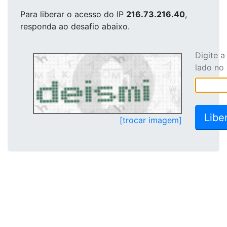
Para liberar o acesso
do IP
216.73.216.40
,
responda ao desafio abaixo.
Digite 
lado no
[trocar imagem]