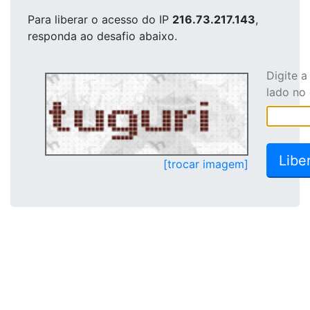
Para liberar o acesso
do IP
216.73.217.143
,
responda ao desafio abaixo.
Digite 
lado no
[trocar imagem]