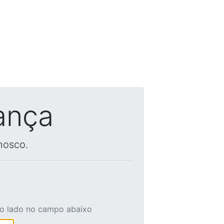
ança
nosco.
ao lado no campo abaixo