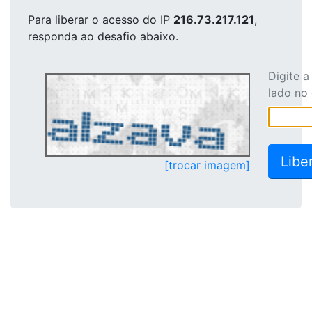
Para liberar o acesso
do IP
216.73.217.121
,
responda ao desafio abaixo.
Digite 
lado no
[trocar imagem]