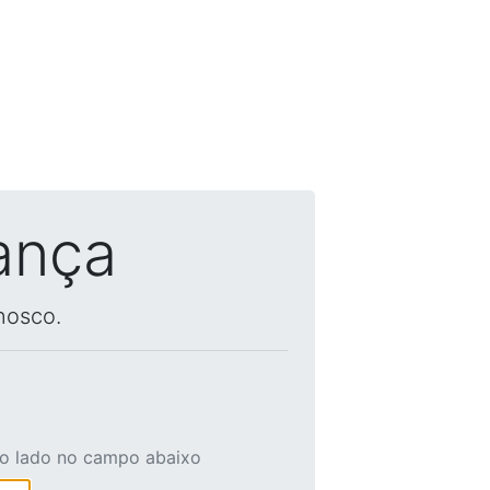
ança
nosco.
ao lado no campo abaixo