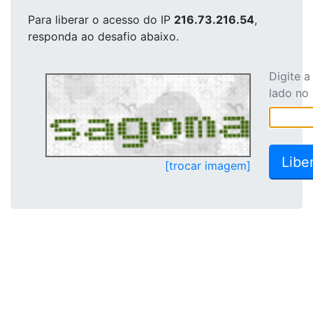
Para liberar o acesso
do IP
216.73.216.54
,
responda ao desafio abaixo.
Digite 
lado no
[trocar imagem]