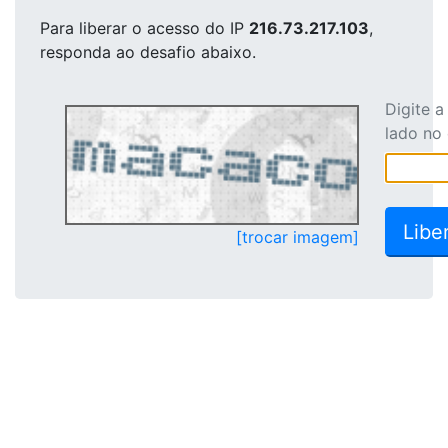
Para liberar o acesso
do IP
216.73.217.103
,
responda ao desafio abaixo.
Digite 
lado no
[trocar imagem]