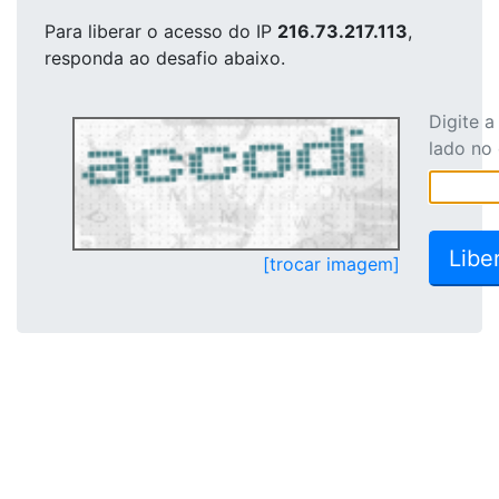
Para liberar o acesso
do IP
216.73.217.113
,
responda ao desafio abaixo.
Digite 
lado no
[trocar imagem]