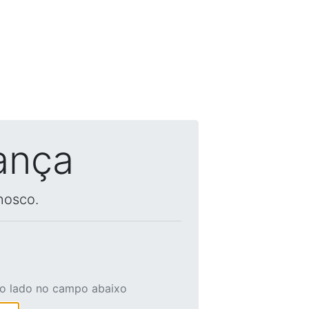
ança
nosco.
ao lado no campo abaixo