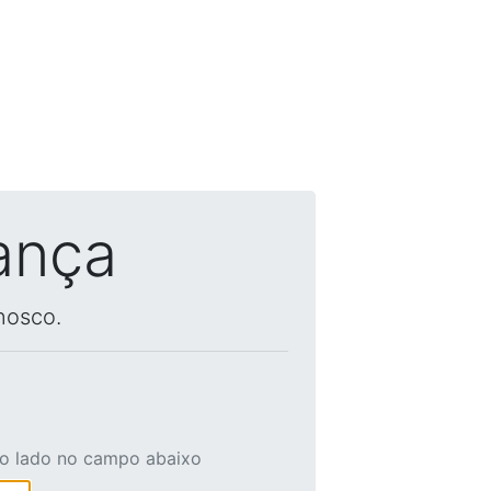
ança
nosco.
ao lado no campo abaixo