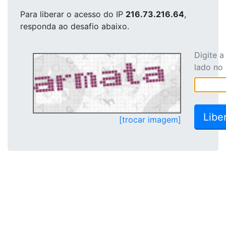
Para liberar o acesso
do IP
216.73.216.64
,
responda ao desafio abaixo.
Digite 
lado no
[trocar imagem]