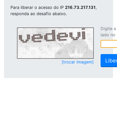
Para liberar o acesso
do IP
216.73.217.131
,
responda ao desafio abaixo.
Digite 
lado no
[trocar imagem]