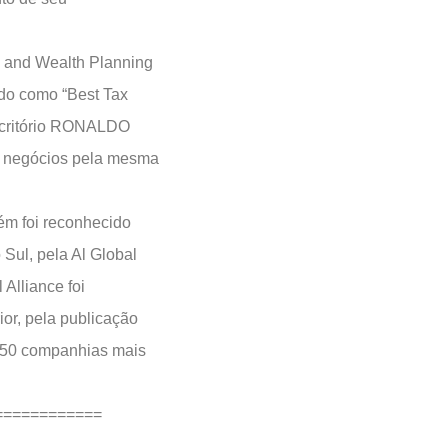
n and Wealth Planning
ido como “Best Tax
 escritório RONALDO
 e negócios pela mesma
ém foi reconhecido
 Sul, pela Al Global
 Alliance foi
ior, pela publicação
s 50 companhias mais
============