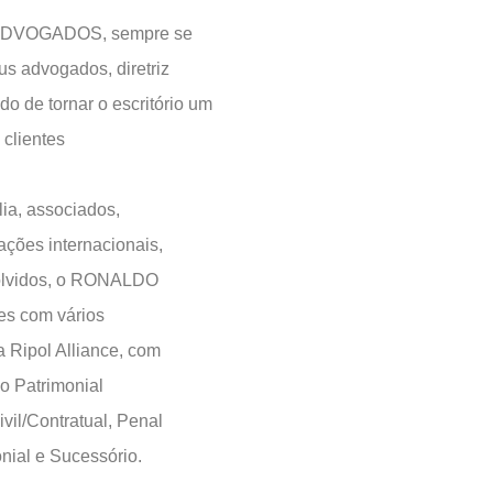
 ADVOGADOS, sempre se
s advogados, diretriz
o de tornar o escritório um
 clientes
lia, associados,
ações internacionais,
volvidos, o RONALDO
s com vários
a Ripol Alliance, com
o Patrimonial
ivil/Contratual, Penal
nial e Sucessório.