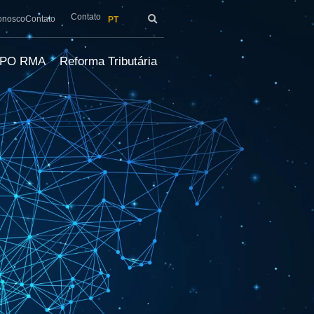
Contato
onosco
Contato
PT
LPO RMA
Reforma Tributária