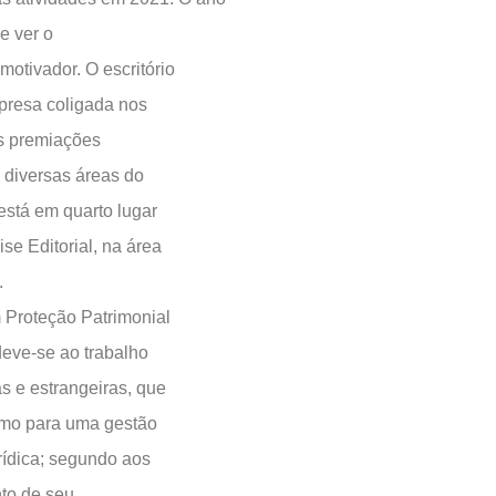
e ver o
otivador. O escritório
esa coligada nos
es premiações
 diversas áreas do
está em quarto lugar
se Editorial, na área
.
 Proteção Patrimonial
deve-se ao trabalho
as e estrangeiras, que
smo para uma gestão
rídica; segundo aos
to de seu