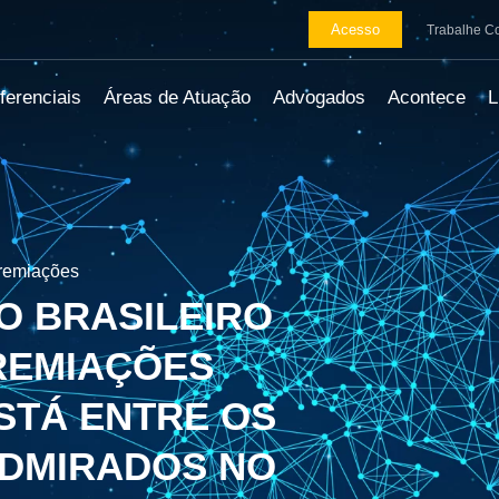
Acesso
Trabalhe C
ferenciais
Áreas de Atuação
Advogados
Acontece
remiações
O BRASILEIRO
REMIAÇÕES
STÁ ENTRE OS
ADMIRADOS NO