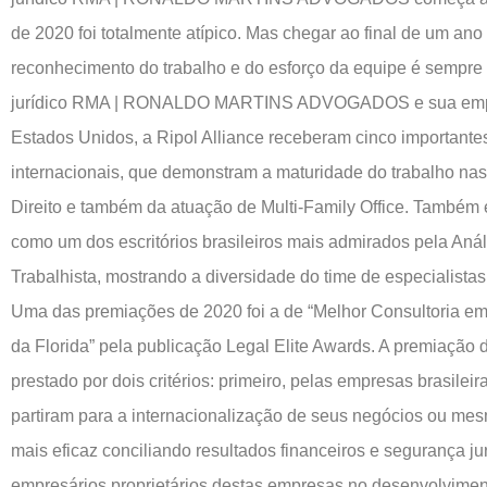
de 2020 foi totalmente atípico. Mas chegar ao final de um ano 
reconhecimento do trabalho e do esforço da equipe é sempre m
jurídico RMA | RONALDO MARTINS ADVOGADOS e sua empr
Estados Unidos, a Ripol Alliance receberam cinco important
internacionais, que demonstram a maturidade do trabalho nas
Direito e também da atuação de Multi-Family Office. Também 
como um dos escritórios brasileiros mais admirados pela Análi
Trabalhista, mostrando a diversidade do time de especialistas
Uma das premiações de 2020 foi a de “Melhor Consultoria em
da Florida” pela publicação Legal Elite Awards. A premiação 
prestado por dois critérios: primeiro, pelas empresas brasileir
partiram para a internacionalização de seus negócios ou me
mais eficaz conciliando resultados financeiros e segurança ju
empresários proprietários destas empresas no desenvolvimen