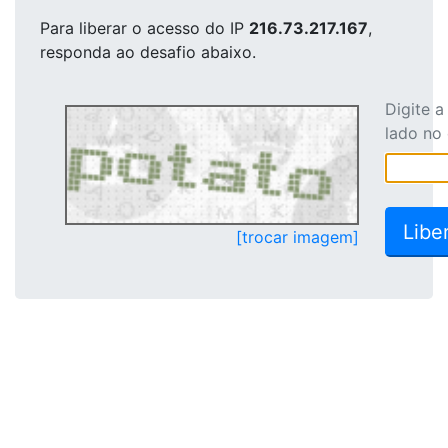
Para liberar o acesso
do IP
216.73.217.167
,
responda ao desafio abaixo.
Digite 
lado no
[trocar imagem]