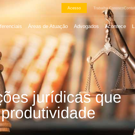
Acesso
Trabalhe Conosco
Contat
ferenciais
Áreas de Atuação
Advogados
Acontece
ções jurídicas que
 produtividade