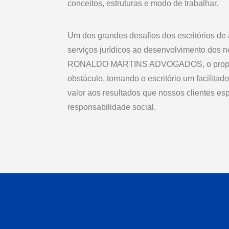
conceitos, estruturas e modo de trabalhar.
Um dos grandes desafios dos escritórios de 
serviços jurídicos ao desenvolvimento dos 
RONALDO MARTINS ADVOGADOS, o propósit
obstáculo, tornando o escritório um facilitad
valor aos resultados que nossos clientes es
responsabilidade social.