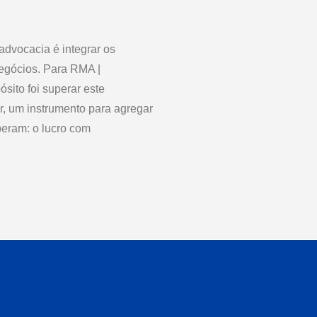
advocacia é integrar os
negócios. Para RMA |
o foi superar este
or, um instrumento para agregar
peram: o lucro com