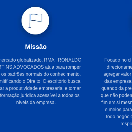
Missão
mercado globalizado, RMA | RONALDO
Focado no cli
TINS ADVOGADOS atua para romper
direcioname
 os padrões normais do conhecimento,
agregar valo
itificando o Direito. O escritório busca
das empresas
ar a produtividade empresarial e tornar
quando da pres
nformação jurídica acessível a todos os
que não podem
níveis da empresa.
fim em si mes
e meios para 
todo negócio
respo