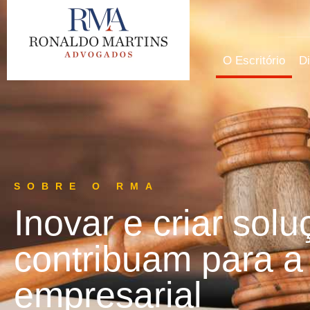
O Escritório
Di
SOBRE O RMA
Inovar e criar solu
contribuam para a
empresarial