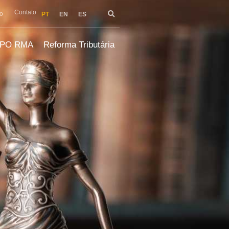
Contato
o
PT
EN
ES
LPO RMA
Reforma Tributária